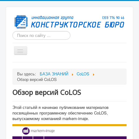
Искать...
Включить/
выключить
навигацию
ГЛАВНАЯ
Вы здесь:
БАЗА ЗНАНИЙ
CoLOS
О КОМПАНИИ
Обзор версий CoLOS
ИЗДЕЛИЯ
Обзор версий CoLOS
УСЛУГИ
Этой статьёй я начинаю публикование материалов
ФОРУМ
посвящённых программному обеспечению CoLOS,
выпускаемому компанией markem-imaje.
БАЗА ЗНАНИЙ
КАРТА САЙТА