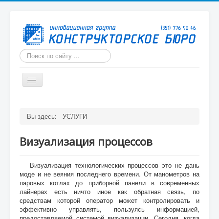
Искать...
Включить/
выключить
навигацию
ГЛАВНАЯ
Вы здесь:
УСЛУГИ
О КОМПАНИИ
ИЗДЕЛИЯ
Визуализация процессов
УСЛУГИ
Визуализация технологических процессов это не дань
ФОРУМ
моде и не веяния последнего времени. От манометров на
паровых котлах до приборной панели в современных
БАЗА ЗНАНИЙ
лайнерах есть ничто иное как обратная связь, по
средствам которой оператор может контролировать и
КАРТА САЙТА
эффективно управлять, пользуясь информацией,
предоставляемой системой визуализации. Сегодня, когда