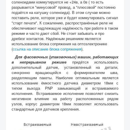
соленоидами коммутируется не +24в, а 0в ( то есть
разрывается "минусовой" провод, а "плюсовой" постоянно
подаётся на катушку соленоида). В этом случае можно
поставить реле, которое уже и будет коммутировать сигнал
"старт печати". К сожалению, распространённые реле не
обеспечивают надлежащую надёжность при работе в таком
режиме и часто дают сбой. Не стоит забывать и про
дребезг контактов. Надёжным решением является
использование блока сопряжения на оптоэлектронике
(
ссылка на описание блока сопряжения
).
Для фасовочных (упаковочных) машин, работающих
в непрерывном режиме
придётся использовать
дополнительный датчик, установленный на детали,
синхронно вращающейся с формирователем шва,
разделяющим пакеты. Наиболее оптимальным является
использование ёмкостного датчика диаметром 18мм с
типом выхода PNP замыкающий и встраиваемого
исполнения. Встраиваемое исполнение позволяет снизить
негативное влияние на работу расположенных рядом
узлов, корпус диаметром 18мм позволяет использовать
стандартные для датчиков крепления.