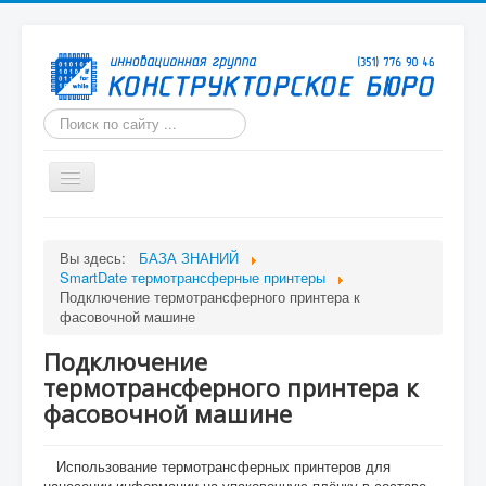
Искать...
Включить/
выключить
навигацию
ГЛАВНАЯ
Вы здесь:
БАЗА ЗНАНИЙ
О КОМПАНИИ
SmartDate термотрансферные принтеры
Подключение термотрансферного принтера к
ИЗДЕЛИЯ
фасовочной машине
УСЛУГИ
Подключение
ФОРУМ
термотрансферного принтера к
фасовочной машине
БАЗА ЗНАНИЙ
КАРТА САЙТА
Использование термотрансферных принтеров для
нанесении информации на упаковочную плёнку в составе